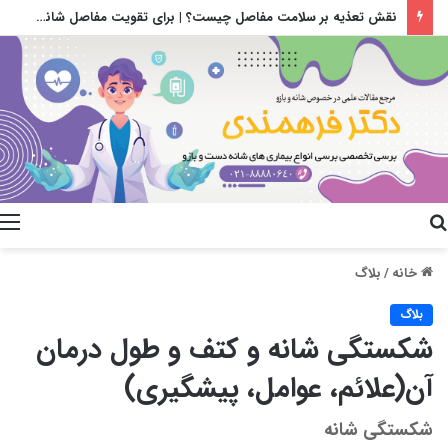
هزینه ام آر ای شانه (MRI)چقدر است؟ | تفسیر جواب ام آر آی شانه | دکتر علیرضا فرهمندی
جستجو
م
برای
خانه
/
بلاگ
بلاگ
شکستگی شانه و کتف و طول درمان
آن(علائم، عوامل، پیشگیری)
شکستگی شانه