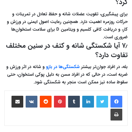
کرد؟
برای پیشگیری، تقویت عضلات شانه و حفظ تعادل در تمرینات و
حرکات روزمره اهمیت دارد. همچنین رعایت اصول ایمنی در ورزش و
کار، و دریافت کافی کلسیم و ویتامین D برای سلامت استخوان‌ها
ضروری است.
۷٫ آیا شکستگی شانه و کتف در سنین مختلف
تفاوت دارد؟
بله، در افراد جوان‌تر بیشتر
شکستگی‌ها در بازو
و شانه در اثر ورزش و
ضربه است، در حالی که در افراد مسن به دلیل پوکی استخوان، حتی
سقوط ساده نیز ممکن است منجر به شکستگی شود.
لینکدین
‫تامبلر
‫پین‌ترست
‫رددیت
‫VKontakte
اشتراک گذاری از طریق ایمیل
چاپ